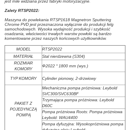
jest mile widziana przez fabryki motoryzacyjne.
Zalety RTSP2022:
Maszyna do powlekania RTSP1618 Magnetron Sputtering
Chrome PVD jest przeznaczona wyłącznie do produkcji felg
samochodowych. Wysoka wydajność produkcji i szybkość
osadzania, właściwości trwałych warstw powłoki są bardzo
komentowane przez naszych końcowych użytkowników.
MODEL
RTSP2022
MATERIAŁ
Stal nierdzewna (S304)
ROZMIAR
Φ2022 * 1800 mm (wys.)
KOMORY
TYP KOMORY
Cylinder pionowy, 2-drzwiowy
Mechaniczna pompa próżniowa: Leybold
SVC300/SVC630BF
Trzymająca pompa próżniowa: Leybold
PAKIET Z
D60C
POJEDYNCZĄ
Pompa próżniowa Roots: Pompa próżniowa
POMPĄ
Leybold: WAU4400
Pompa dyfuzyjna: Wysokopróżniowa pompa
dyfuzyjna oleju Leybold: