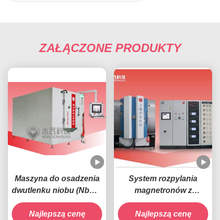
ZAŁĄCZONE PRODUKTY
Maszyna do osadzenia
System rozpylania
dwutlenku niobu (NbO2)
magnetronów z
- RTSP1000-Nb
zamkniętym polem
Najlepszą cenę
niezrównoważonym
Najlepszą cenę