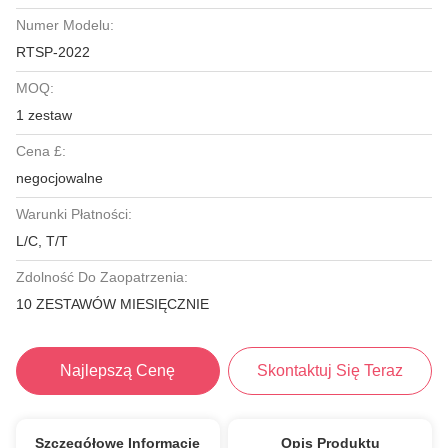
Numer Modelu:
RTSP-2022
MOQ:
1 zestaw
Cena £:
negocjowalne
Warunki Płatności:
L/C, T/T
Zdolność Do Zaopatrzenia:
10 ZESTAWÓW MIESIĘCZNIE
Najlepszą Cenę
Skontaktuj Się Teraz
Szczegółowe Informacje
Opis Produktu