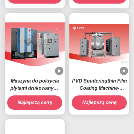
Maszyna do pokrycia
PVD Sputteringthin Film
płytami drukowanymi
Coating Machine-
PVD Magnetron
RTSP950-DLC
Sputtering Coating
Najlepszą cenę
Najlepszą cenę
Machine-RTSP1200-
PCB