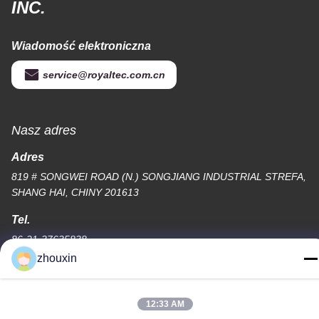
INC.
Wiadomość elektroniczna
service@royaltec.com.cn
Nasz adres
Adres
819 # SONGWEI ROAD (N.) SONGJIANG INDUSTRIAL STREFA,
SHANG HAI, CHINY 201613
Tel.
86-21-37635838
zhouxin
12:33 AM