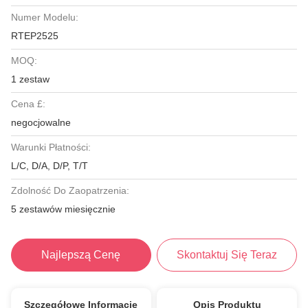
Numer Modelu:
RTEP2525
MOQ:
1 zestaw
Cena £:
negocjowalne
Warunki Płatności:
L/C, D/A, D/P, T/T
Zdolność Do Zaopatrzenia:
5 zestawów miesięcznie
Najlepszą Cenę
Skontaktuj Się Teraz
Szczegółowe Informacje
Opis Produktu