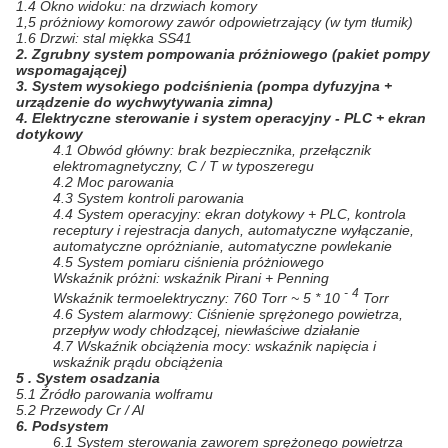
1.4 Okno widoku: na drzwiach komory
1,5 próżniowy komorowy zawór odpowietrzający (w tym tłumik)
1.6 Drzwi: stal miękka SS41
2. Zgrubny system pompowania próżniowego (pakiet pompy
wspomagającej)
3. System wysokiego podciśnienia (pompa dyfuzyjna +
urządzenie do wychwytywania zimna)
4. Elektryczne sterowanie i system operacyjny
- PLC + ekran
dotykowy
4.1 Obwód główny: brak bezpiecznika, przełącznik
elektromagnetyczny, C / T w typoszeregu
4.2 Moc parowania
4.3 System kontroli parowania
4.4 System operacyjny: ekran dotykowy + PLC, kontrola
receptury i rejestracja danych, automatyczne wyłączanie,
automatyczne opróżnianie, automatyczne powlekanie
4.5 System pomiaru ciśnienia próżniowego
Wskaźnik próżni: wskaźnik Pirani + Penning
-
4
Wskaźnik termoelektryczny: 760 Torr ~ 5 * 10
Torr
4.6 System alarmowy: Ciśnienie sprężonego powietrza,
przepływ wody chłodzącej, niewłaściwe działanie
4.7 Wskaźnik obciążenia mocy: wskaźnik napięcia i
wskaźnik prądu obciążenia
5
.
System osadzania
5.1 Źródło parowania wolframu
5.2 Przewody Cr / Al
6.
Podsystem
6.1 System sterowania zaworem sprężonego powietrza