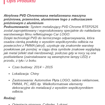
Opis Produktu
Akrylowa PVD Chromowana metalizowana maszyna
próżniowa, przenośne, aluminiowe logo z odkurzaczem
próżniowym z aluminium
Podsumowanie:
System metalizujący PVD Chrome RTEP2525
został zaprojektowany i wyprodukowany specjalnie do nakładania
warstwowego filmu refleksyjnego Car LOGO.
Dzięki technologii PVD do termicznego odparowywania, która
osadza cienką powłokę o wysokim współczynniku odbicia na
powierzchni z PMMA (akryl), uzyskuje się znakomite warstwy
powłokowe jak poniżej: w ciągu dnia symbole znakowe wyglądają
jak metal (efekt stali nierdzewnej); podczas gdy w nocy są one
podświetlane (zainstalowane są wewnętrzne lampy LED) z
przodu, z tyłu i z boku.
Czas budowy: 2014 ~ 2015
Lokalizacja: Chiny
Zastosowania: Automotive Płyta LOGO, tablice reklamowe,
PMMA, PC, ABS itp. Wielkoformatowe elementy
dekoracyjne do metalizacji z wysokim współczynnikiem
odbicia.
Rodzaj:
Orientacja pionowa, Cylinder, 1-drzwi