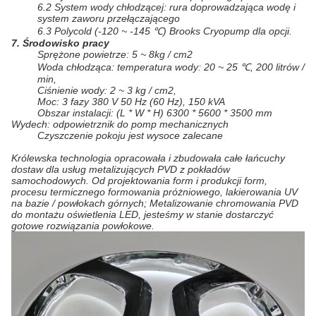
6.2 System wody chłodzącej: rura doprowadzająca wodę i
system zaworu przełączającego
6.3 Polycold (-120 ~ -145 ℃) Brooks Cryopump dla opcji.
7. Środowisko pracy
Sprężone powietrze: 5 ~ 8kg / cm2
Woda chłodząca: temperatura wody: 20 ~ 25 ℃, 200 litrów /
min,
Ciśnienie wody: 2 ~ 3 kg / cm2,
Moc: 3 fazy 380 V 50 Hz (60 Hz), 150 kVA
Obszar instalacji: (L * W * H) 6300 * 5600 * 3500 mm
Wydech: odpowietrznik do pomp mechanicznych
Czyszczenie pokoju jest wysoce zalecane
Królewska technologia opracowała i zbudowała całe łańcuchy
dostaw dla usług metalizujących PVD z pokładów
samochodowych. Od projektowania form i produkcji form,
procesu termicznego formowania próżniowego, lakierowania UV
na bazie / powłokach górnych; Metalizowanie chromowania PVD
do montażu oświetlenia LED, jesteśmy w stanie dostarczyć
gotowe rozwiązania powłokowe.