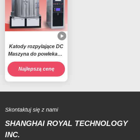
Aluminium Metallizer
Katody rozpylające DC
Maszyna do powlekania
PVD do lusterek
samochodowych /
Najlepszą cenę
Maszyna do
chromowania
samochodów z
tworzywa sztucznego
Napylanie chromem
Skontaktuj się z nami
SHANGHAI ROYAL TECHNOLOGY
INC.