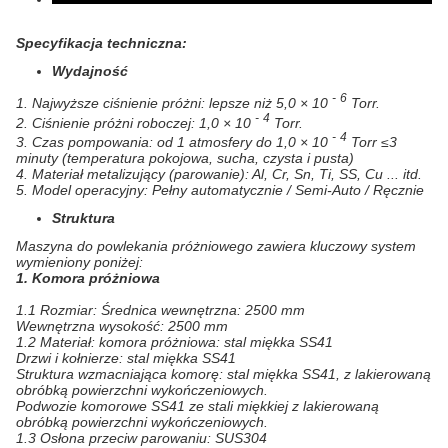
Specyfikacja techniczna:
Wydajność
-
6
1. Najwyższe ciśnienie próżni: lepsze niż 5,0 × 10
Torr.
-
4
2. Ciśnienie próżni roboczej: 1,0 × 10
Torr.
-
4
3. Czas pompowania: od 1 atmosfery do 1,0 × 10
Torr ≤3
minuty (temperatura pokojowa, sucha, czysta i pusta)
4. Materiał metalizujący (parowanie): Al, Cr, Sn, Ti, SS, Cu ... itd.
5. Model operacyjny: Pełny automatycznie / Semi-Auto / Ręcznie
Struktura
Maszyna do powlekania próżniowego zawiera kluczowy system
wymieniony poniżej:
1. Komora próżniowa
1.1 Rozmiar: Średnica wewnętrzna: 2500 mm
Wewnętrzna wysokość: 2500 mm
1.2 Materiał: komora próżniowa: stal miękka SS41
Drzwi i kołnierze: stal miękka SS41
Struktura wzmacniająca komorę: stal miękka SS41, z lakierowaną
obróbką powierzchni wykończeniowych.
Podwozie komorowe SS41 ze stali miękkiej z lakierowaną
obróbką powierzchni wykończeniowych.
1.3 Osłona przeciw parowaniu: SUS304