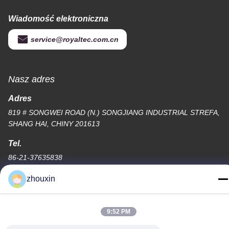
Wiadomość elektroniczna
service@royaltec.com.cn
Nasz adres
Adres
819 # SONGWEI ROAD (N.) SONGJIANG INDUSTRIAL STREFA,
SHANG HAI, CHINY 201613
Tel.
86-21-37635838
zhouxin
9:52 PM
Polityka prywatności
|
Sitemap