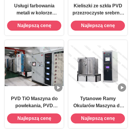
Usługi farbowania
Kieliszki ze szkła PVD
metali w kolorze
przezroczyste srebrne,
tęczowym, katodowe
przezroczyste złoto,
Najlepszą cenę
Najlepszą cenę
układanie łuków w
przezroczysta powłoka
przypadku
w kolorach tęczy
luksusowych
produktów
PVD TiO Maszyna do
Tytanowe Ramy
powlekania, PVD
Okularów Maszyna do
Rainbow dekoracyjne
powlekania tęczy,
Najlepszą cenę
Najlepszą cenę
wyposażenie
Ramka okularów
galwaniczne, fioletowy