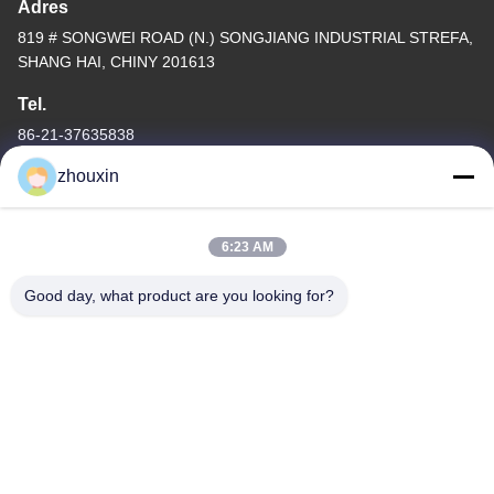
Adres
819 # SONGWEI ROAD (N.) SONGJIANG INDUSTRIAL STREFA,
SHANG HAI, CHINY 201613
Tel.
86-21-37635838
zhouxin
6:23 AM
Polityka prywatności
|
Sitemap
Good day, what product are you looking for?
Chiny Dobra jakość PVD Próżniowa maszyna do powlekania
Sprzedawca. -2026 SHANGHAI ROYAL TECHNOLOGY INC.
Wszystkie prawa zastrzeżone.