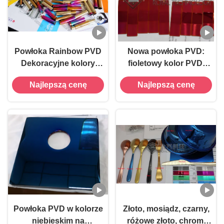
Powłoka Rainbow PVD
Nowa powłoka PVD:
Dekoracyjne kolory
fioletowy kolor PVD,
Powłoka, Shisha
czerwonawy PVD,
Najlepszą cenę
Najlepszą cenę
Glassware Vacuum
zielony mosiądz PVD,
Coatings
granatowy PVD,
powłoki baby-blue
Powłoka PVD w kolorze
Złoto, mosiądz, czarny,
niebieskim na
różowe złoto, chrom,