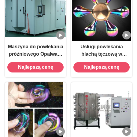
Maszyna do powlekania
Usługi powlekania
próżniowego Opalware
blachą tęczową w
Rainbow PVD
kolorze tęczowym dla
Najlepszą cenę
Najlepszą cenę
luksusowych
produktów